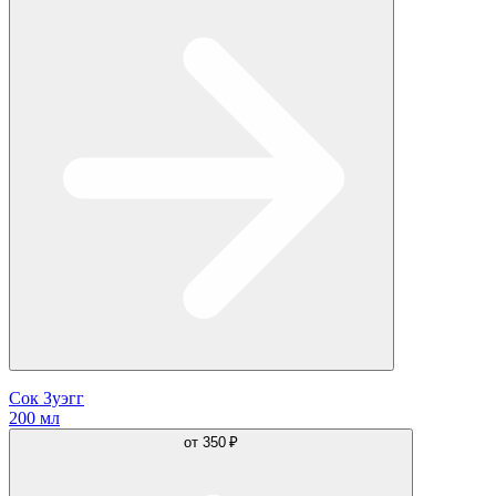
Сок Зуэгг
200 мл
от
350 ₽