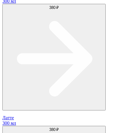
300 мл
380 ₽
Латте
300 мл
380 ₽