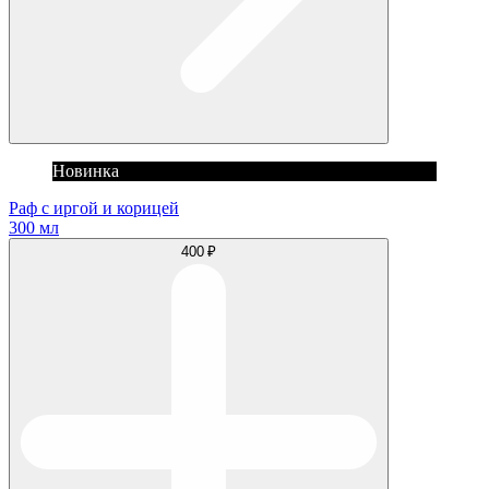
Новинка
Раф с иргой и корицей
300 мл
400 ₽