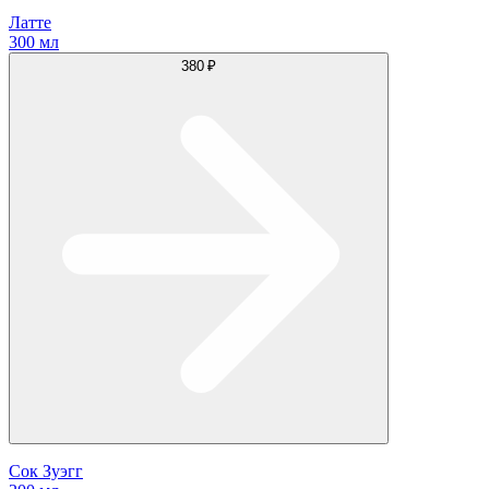
Латте
300 мл
380 ₽
Сок Зуэгг