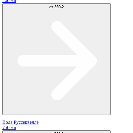
200 мл
от
350 ₽
Вода Руссеквелле
750 мл