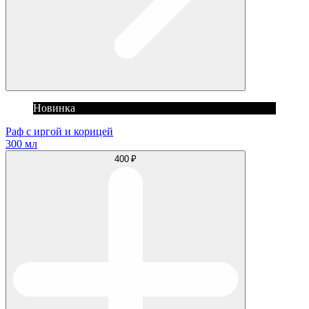
Новинка
Раф с иргой и корицей
300 мл
400 ₽