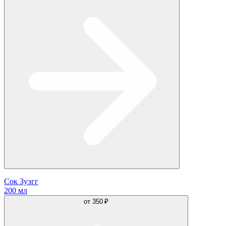
Сок Зуэгг
200 мл
от
350 ₽