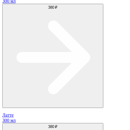
300 мл
380 ₽
Латте
300 мл
380 ₽