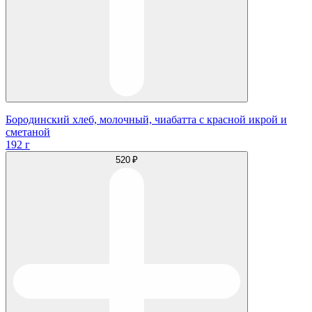
Бородинский хлеб, молочный, чиабатта с красной икрой и
сметаной
192 г
520 ₽