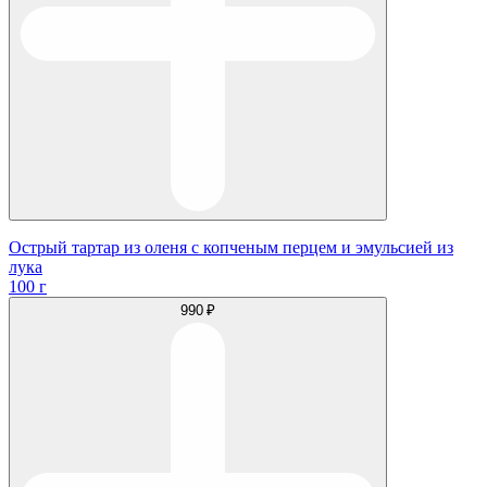
Острый тартар из оленя с копченым перцем и эмульсией из
лука
100 г
990 ₽