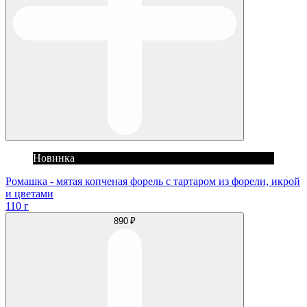
Новинка
Ромашка - мятая копченая форель с тартаром из форели, икрой
и цветами
110 г
890 ₽