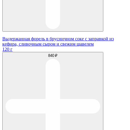
Выдержанная форель в брусничном соке с заправкой из
кефира, сливочным сыром и свежим щавелем
120 г
840 ₽