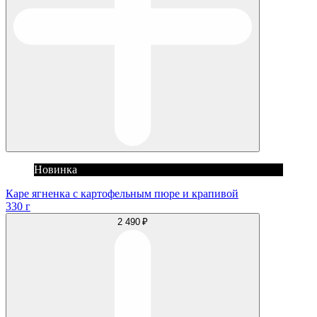
Новинка
Каре ягненка с картофельным пюре и крапивой
330 г
2 490 ₽