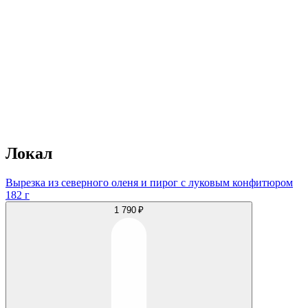
Локал
Вырезка из северного оленя и пирог с луковым конфитюром
182 г
1 790 ₽