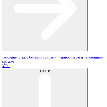
Томленая утка с белыми грибами, черносливом и тыквенным
кремом
370 г
1 390 ₽